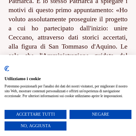
Patriarca. È lo stesso Patriarca a spiegare i
motivi di questo primo appuntamento: «Ho
voluto assolutamente proseguire il progetto
a cui ho partecipato dall'inizio: unire
Ceccano, attraverso dati storici accertati,
alla figura di San Tommaso d'Aquino. Le
sale che l'Amministrazione guidata dal
sindaco Roberto Caligiore ha voluto
allestire nel Castello dei Conti sono un
Utilizziamo i cookie
punto di partenza importante. Quindi,
Potremmo posizionarli per l'analisi dei dati dei nostri visitatori, per migliorare il nostro
ringrazio il parroco don Tonino Antonetti
sito Web, mostrare contenuti personalizzati e offrirti un'esperienza di navigazione
eccezionale. Per ulteriori informazioni sui cookie utilizziamo aprire le impostazioni.
per avere scelto con noi la sede di questo
grande evento». Nel programma
ACCETTARE TUTTI
NEGARE
dell'incontro, dopo quelli del parroco,
NO, AGGIUSTA
seguiranno i saluti istituzionali del sindaco