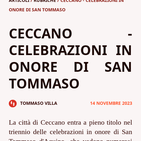
ARTICOLI
/
RUBRICHE
/ CECCANO - CELEBRAZIONI IN
CALENDARIO
TERRITORI
ONORE DI SAN TOMMASO
CONTATTI
RUBRICHE
CECCANO -
CERCA
SPORT
CELEBRAZIONI IN
CRONACA
ONORE DI SAN
TOMMASO
TOMMASO VILLA
14 NOVEMBRE 2023
La città di Ceccano entra a pieno titolo nel
triennio delle celebrazioni in onore di San